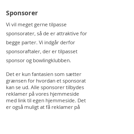
Sponsorer
Vi vil meget gerne tilpasse
spon
sorater, så de er attraktive for
begge parter. Vi indgår
der
for
spo
nsoraftaler, der er tilpasset
sponsor og bowlingklubben.
Det er kun fantasien som sætter
gr
ænsen for hvordan et sponsorat
kan se ud. Alle sponsorer tilbydes
rekla
mer på vores hjemmeside
med link til egen hjemmeside. Det
er også muligt at få reklamer på
vores spilletrøjer og reklamer
under vores turneringskampe
afhængigt af aftalens størrelse. Vi
kan også arrangere