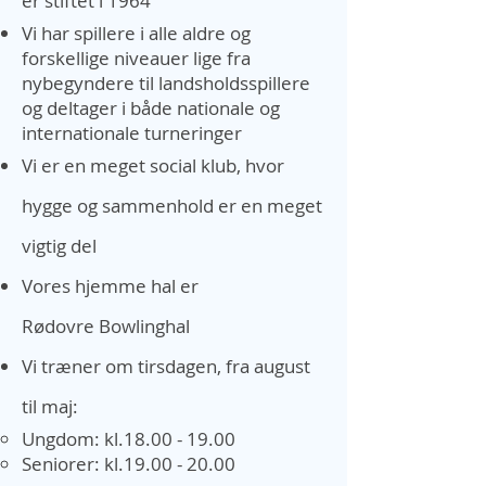
er stiftet i 1964
Vi
har spillere i alle aldre og
forskellige niveauer lige fra
nybegyndere til landsholdsspillere
og
deltager i både nationale og
internationale turneringer
Vi er en meget social klub, hvor
hygge og sammenhold er en meget
vigtig del
Vore
s hjem
me
hal er
Rødovre
Bowlinghal
Vi træner om t
irsdagen, fra august
til maj:
Ungdom: kl.18.00 - 19.00
Seniorer: kl.19.00 - 20.00