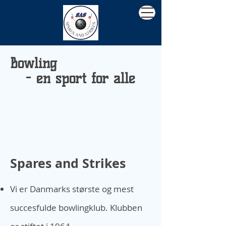
Bowling
- en sport for alle
Spares and Strikes
Vi er Danmarks stø
rste og
mest
succesfuld
e bowli
ngklub. Klubben